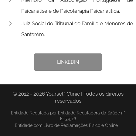
Membro da Associação Portuguesa de
Psicanálise e de Psicoterapia Psicanalítica.
Juiz Social do Tribunal de Família e Menores de
Santarém.
LINKEDIN
© 2012 - 2026 Yourself Clinic | Todos os direitos
reservados
Entidade Regulada por Entidade Reguladora da Saúde nº
E157516
Entidade com Livro de Reclamações Físico e Online