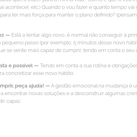
vai acontecer, etc.) Quando o vou fazer e quanto tempo va
r para ter mais força para manter o plano definido? (pensa
ez —
Está a tentar algo novo, é normal não conseguir à pr
equeno passo (por exemplo, 5 minutos desse novo hábito
 se sente mais capaz de cumprir, tendo em conta o seu o
sta e possível —
Tendo em conta a sua rotina e obrigaç
ra concretizar esse novo hábito.
cumprir, peça ajuda! —
A gestão emocional na mudança é u
 a encontrar novas soluções e a desconstruir algumas cr
tir capaz.