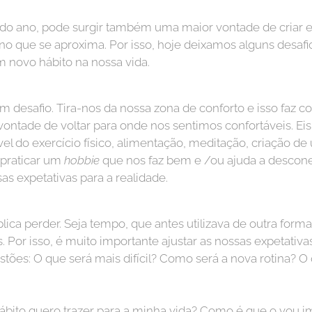
do ano, pode surgir também uma maior vontade de criar e 
 que se aproxima. Por isso, hoje deixamos alguns desafio
m novo hábito na nossa vida.
m desafio. Tira-nos da nossa zona de conforto e isso faz
 vontade de voltar para onde nos sentimos confortáveis. Ei
el do exercício físico, alimentação, meditação, criação d
a praticar um
hobbie
que nos faz bem e /ou ajuda a desconec
as expetativas para a realidade.
ica perder. Seja tempo, que antes utilizava de outra forma, 
or isso, é muito importante ajustar as nossas expetativas
ões: O que será mais difícil? Como será a nova rotina? O 
bito quero trazer para a minha vida? Como é que o vou i