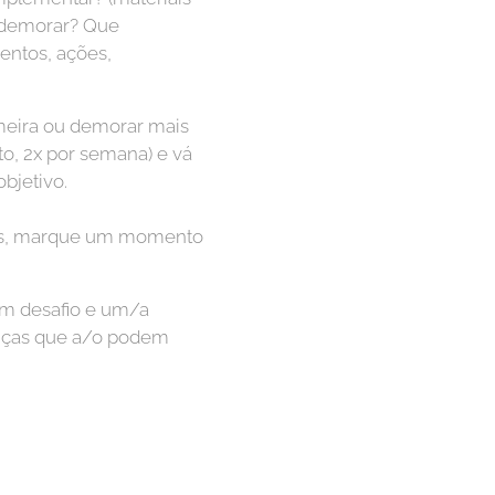
i demorar? Que
mentos, ações,
imeira ou demorar mais
, 2x por semana) e vá
bjetivo.
ões, marque um momento
m desafio e um/a
enças que a/o podem