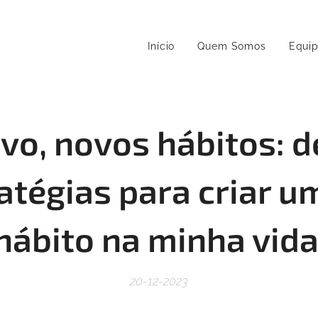
Início
Quem Somos
Equi
vo, novos hábitos: d
ratégias para criar u
hábito na minha vid
20-12-2023