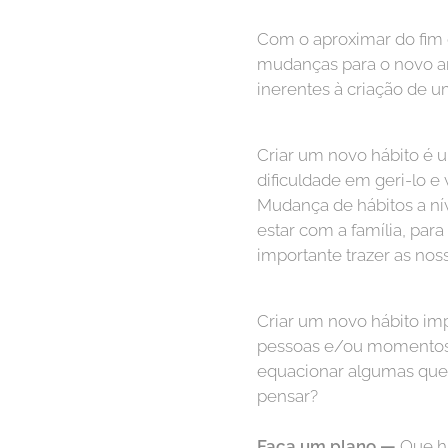
Com o aproximar do fim 
mudanças para o novo ano
inerentes à criação de u
Criar um novo hábito é u
dificuldade em geri-lo e
Mudança de hábitos a nív
estar com a família, par
importante trazer as noss
Criar um novo hábito impl
pessoas e/ou momentos. P
equacionar algumas quest
pensar?
Faça um plano —
Que há