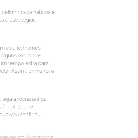
definir novos hábitos e
s e estratégias
 com que tenhamos
s alguns exemplos:
e um tempo extra para
tar. Assim, primeiro, é
seja a rotina antiga,
 à realidade e
que vou sentir ou
mplementar? (materiais