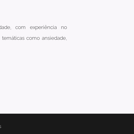
idade, com experiê
ncia no
om temáticas como ansiedade,
s