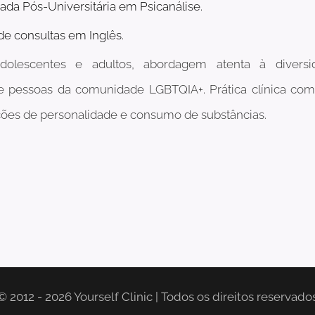
ada Pós-Universitária em Psicanálise.
de consultas em Inglês.
dolescentes e adultos, abordagem atenta à divers
 pessoas da comunidade LGBTQIA+
.
P
rática clínica c
ções de personalidade e consumo de substâncias.
© 2012 - 2026 Yourself Clinic | Todos os direitos reservado