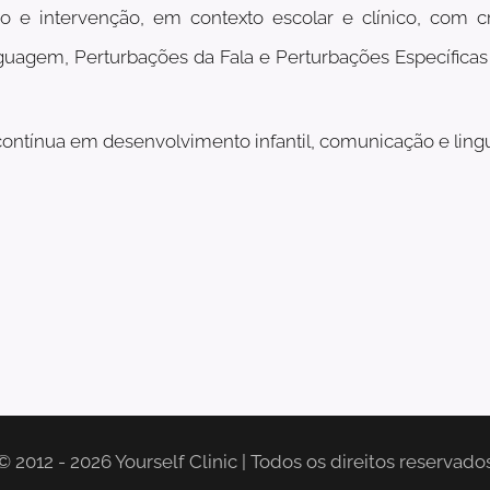
ico e intervenção, em contexto escolar e clínico, com 
guagem, Perturbações da Fala e Perturbações Específica
ontínua em desenvolvimento infantil, comunicação e lingu
© 2012 - 2026 Yourself Clinic | Todos os direitos reservado